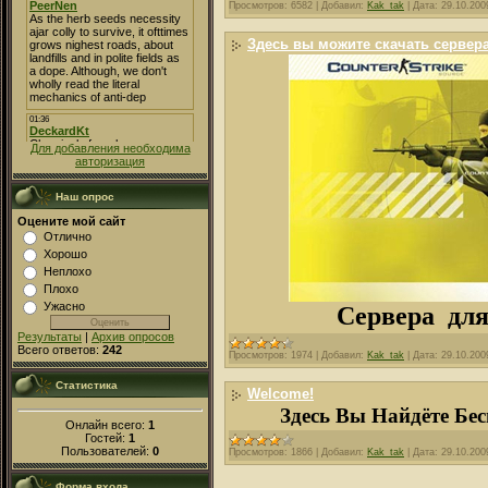
Просмотров:
6582
|
Добавил:
Kak_tak
|
Дата:
29.10.200
Здесь вы можите скачать сервера
Для добавления необходима
авторизация
Наш опрос
Оцените мой сайт
Отлично
Хорошо
Неплохо
Плохо
Ужасно
Сервера для
Результаты
|
Архив опросов
Всего ответов:
242
Просмотров:
1974
|
Добавил:
Kak_tak
|
Дата:
29.10.200
Статистика
Welcome!
Здесь Вы Найдёте Бес
Онлайн всего:
1
Гостей:
1
Пользователей:
0
Просмотров:
1866
|
Добавил:
Kak_tak
|
Дата:
29.10.200
Форма входа