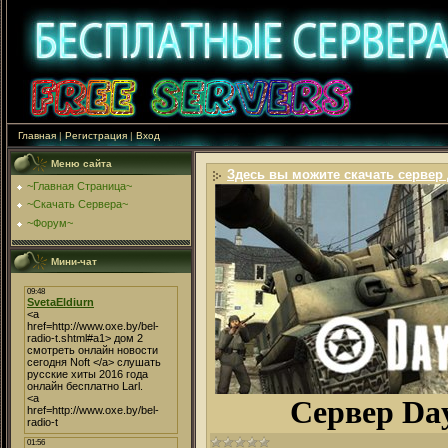
Главная
|
Регистрация
|
Вход
Меню сайта
Здесь вы можите скачать сервер д
~Главная Страница~
~Скачать Сервера~
~Форум~
Мини-чат
Сервер Day